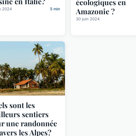
sine en Italie?
écologiques en
Amazonie ?
n 2024
5 min
30 juin 2024
ls sont les
lleurs sentiers
r une randonnée
ravers les Alpes?